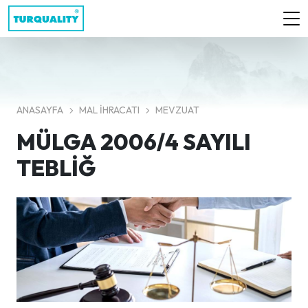
ANASAYFA
MAL İHRACATI
MEVZUAT
MÜLGA 2006/4 SAYILI
TEBLIĞ