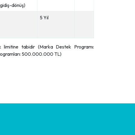
(gidiş-dönüş)
5 Yıl
ık limitine tabidir (Marka Destek Programı:
gramları: 500.000.000 TL)